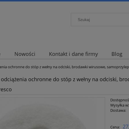
e
Nowości
Kontakt i dane firmy
Blog
nia ochronne do stóp z wełny na odciski, brodawki wirusowe, samoprzylepne
odciążenia ochronne do stóp z wełny na odciski, bro
resco
Dostępnoś
Wysyłka w
Dostawa:
Cena ni
27
Cena:
płatnośc