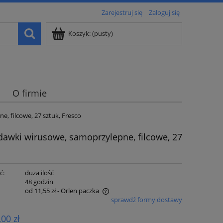
Zarejestruj się
Zaloguj się
Koszyk:
(pusty)
O firmie
, filcowe, 27 sztuk, Fresco
dawki wirusowe, samoprzylepne, filcowe, 27
ć:
duża ilość
:
48 godzin
od 11,55 zł
- Orlen paczka
sprawdź formy dostawy
e zawiera ewentualnych kosztów
,00 zł
i