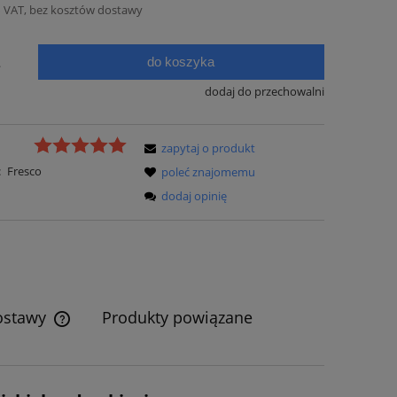
 VAT, bez kosztów dostawy
do koszyka
.
dodaj do przechowalni
zapytaj o produkt
:
Fresco
poleć znajomemu
dodaj opinię
ostawy
Produkty powiązane
Cena nie zawiera ewentualnych kosztów
płatności