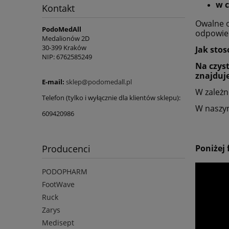
w c
Kontakt
Owalne o
PodoMedAll
odpowie
Medalionów 2D
30-399 Kraków
Jak sto
NIP: 6762585249
Na czys
znajduje
E-mail:
sklep@podomedall.pl
W zależn
Telefon (tylko i wyłącznie dla klientów sklepu):
W naszym
609420986
Poniżej
Producenci
PODOPHARM
FootWave
Ruck
Zarys
Medisept