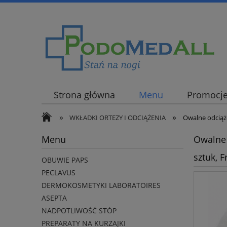
Strona główna
Menu
Promocj
»
»
WKŁADKI ORTEZY I ODCIĄŻENIA
Owalne odciąże
Menu
Owalne 
sztuk, F
OBUWIE PAPS
PECLAVUS
DERMOKOSMETYKI LABORATOIRES
ASEPTA
NADPOTLIWOŚĆ STÓP
PREPARATY NA KURZAJKI