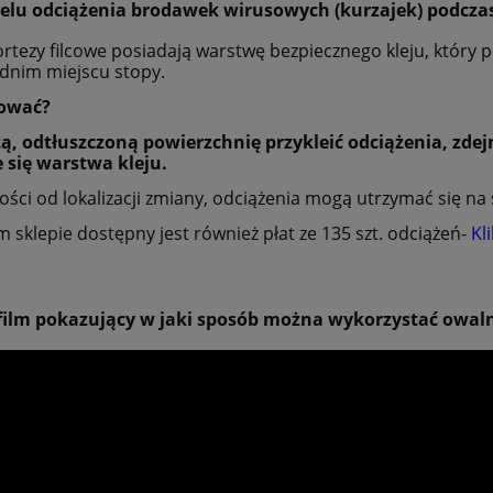
elu odciążenia brodawek wirusowych (kurzajek) podczas
rtezy filcowe posiadają warstwę bezpiecznego kleju, który
dnim miejscu stopy.
sować?
tą, odtłuszczoną powierzchnię przykleić odciążenia, zde
 się warstwa kleju.
ości od lokalizacji zmiany, odciążenia mogą utrzymać się na 
 sklepie dostępny jest również płat ze 135 szt. odciążeń-
Kl
 film pokazujący w jaki sposób można wykorzystać owaln