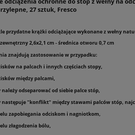
 odciążenia ochronne do stóp z wełny na odc
zylepne, 27 sztuk, Fresco
le przydatne krążki odciążające wykonane z wełny natura
zewnętrzny 2,6x2,1 cm - średnica otworu 0,7 cm
nia znajdują zastosowanie w przypadku:
isków na palcach i innych częściach stopy,
cisków między palcami,
 należy odseparować od siebie palce stóp,
 następuje "konflikt" między stawami palców stóp, najc
elu zapobiegania odciskom i nagniotkom,
elu złagodzenia bólu,