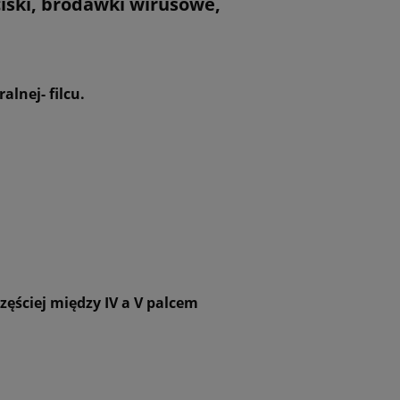
iski, brodawki wirusowe,
lnej- filcu.
zęściej między IV a V palcem