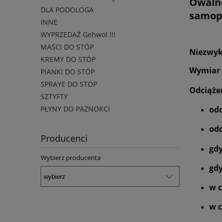
Owalne
DLA PODOLOGA
samopr
INNE
WYPRZEDAŻ Gehwol !!!
MAŚCI DO STÓP
Niezwyk
KREMY DO STÓP
Wymiar 
PIANKI DO STÓP
SPRAYE DO STÓP
Odciąże
SZTYFTY
odc
PŁYNY DO PAZNOKCI
od
Producenci
gdy
Wybierz producenta
gdy
w c
w c