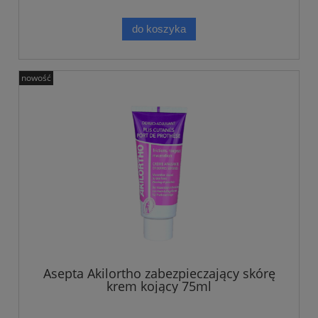
do koszyka
nowość
Asepta Akilortho zabezpieczający skórę
krem kojący 75ml