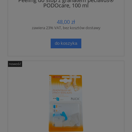
Peeling do stóp z granatem peclavus®
PODOcare, 100 ml
48,00 zł
zawiera 23% VAT, bez kosztów dostawy
do koszyka
nowość