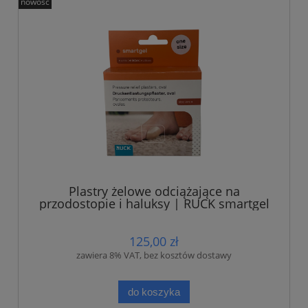
nowość
Plastry żelowe odciążające na
przodostopie i haluksy | RUCK smartgel
| samoprzylepne i wielorazowe | 4 szt.
125,00 zł
zawiera 8% VAT, bez kosztów dostawy
do koszyka