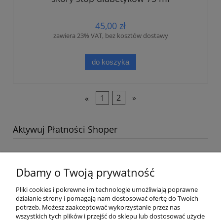
45,00 zł
zawiera 23% VAT, bez kosztów dostawy
do koszyka
«
1
2
»
Aktywuj Płatności Shoper
Dbamy o Twoją prywatność
Pomoc
Pliki cookies i pokrewne im technologie umożliwiają poprawne
działanie strony i pomagają nam dostosować ofertę do Twoich
Moje konto
potrzeb. Możesz zaakceptować wykorzystanie przez nas
wszystkich tych plików i przejść do sklepu lub dostosować użycie