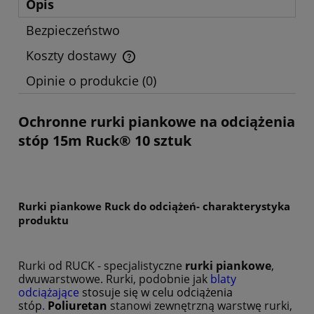
Opis
Bezpieczeństwo
Koszty dostawy
Cena nie zawiera ewentualnych kosztów płatności
Opinie o produkcie (0)
Ochronne rurki piankowe na odciążenia
stóp 15m Ruck® 10 sztuk
Rurki piankowe Ruck do odciążeń- charakterystyka
produktu
Rurki od RUCK - specjalistyczne
rurki piankowe
,
dwuwarstwowe. Rurki, podobnie jak
blaty
odciążające
stosuje się w celu odciążenia
stóp
.
Poliuretan
stanowi zewnętrzną warstwę rurki,