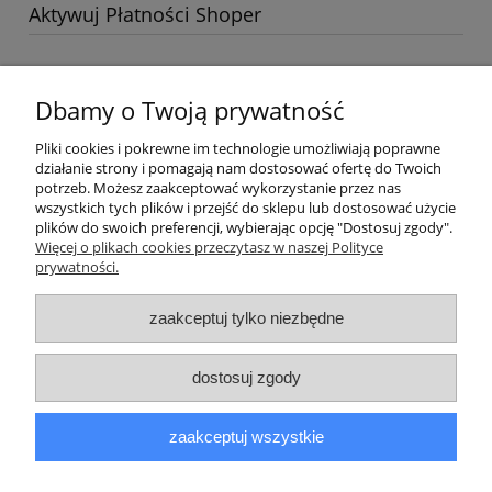
Aktywuj Płatności Shoper
Dbamy o Twoją prywatność
Pomoc
Pliki cookies i pokrewne im technologie umożliwiają poprawne
działanie strony i pomagają nam dostosować ofertę do Twoich
Moje konto
potrzeb. Możesz zaakceptować wykorzystanie przez nas
wszystkich tych plików i przejść do sklepu lub dostosować użycie
plików do swoich preferencji, wybierając opcję "Dostosuj zgody".
Płatności i dostawa
Więcej o plikach cookies przeczytasz w naszej Polityce
prywatności.
Informacje
zaakceptuj tylko niezbędne
O nas
dostosuj zgody
Sklep
Podologiczny
PodoMedAll - wyjątkowy, bo
zaakceptuj wszystkie
cały dla stóp. Sklep działa nieprzerwanie od 2020
roku.