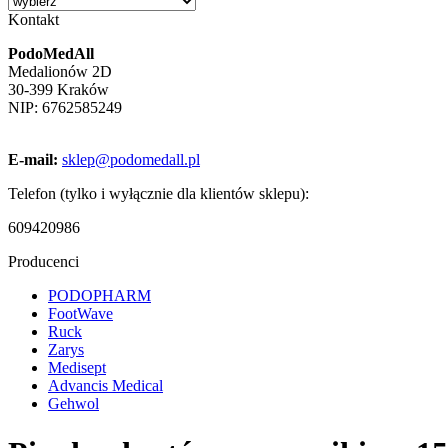
Kontakt
PodoMedAll
Medalionów 2D
30-399 Kraków
NIP: 6762585249
E-mail:
sklep@podomedall.pl
Telefon (tylko i wyłącznie dla klientów sklepu):
609420986
Producenci
PODOPHARM
FootWave
Ruck
Zarys
Medisept
Advancis Medical
Gehwol