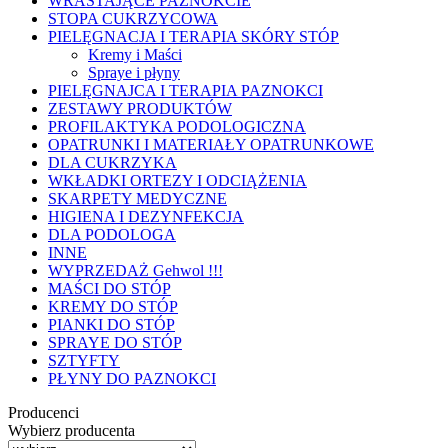
WRASTAJĄCE PAZNOKCIE
STOPA CUKRZYCOWA
PIELĘGNACJA I TERAPIA SKÓRY STÓP
Kremy i Maści
Spraye i płyny
PIELĘGNAJCA I TERAPIA PAZNOKCI
ZESTAWY PRODUKTÓW
PROFILAKTYKA PODOLOGICZNA
OPATRUNKI I MATERIAŁY OPATRUNKOWE
DLA CUKRZYKA
WKŁADKI ORTEZY I ODCIĄŻENIA
SKARPETY MEDYCZNE
HIGIENA I DEZYNFEKCJA
DLA PODOLOGA
INNE
WYPRZEDAŻ Gehwol !!!
MAŚCI DO STÓP
KREMY DO STÓP
PIANKI DO STÓP
SPRAYE DO STÓP
SZTYFTY
PŁYNY DO PAZNOKCI
Producenci
Wybierz producenta