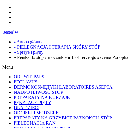
Jesteś w:
»
Strona główna
»
PIELĘGNACJA I TERAPIA SKÓRY STÓP
»
Spraye i płyny
»
Pianka do stóp z mocznikiem 15% na zrogowacenia Pod
Menu
OBUWIE PAPS
PECLAVUS
DERMOKOSMETYKI LABORATOIRES ASEPTA
NADPOTLIWOŚĆ STÓP
PREPARATY NA KURZAJKI
PĘKAJACE PIĘTY
DLA DZIECI
ODCISKI I MODZELE
PREPARATY NA GRZYBICĘ PAZNOKCI I STÓP
PIĘLEGNACJA RAN