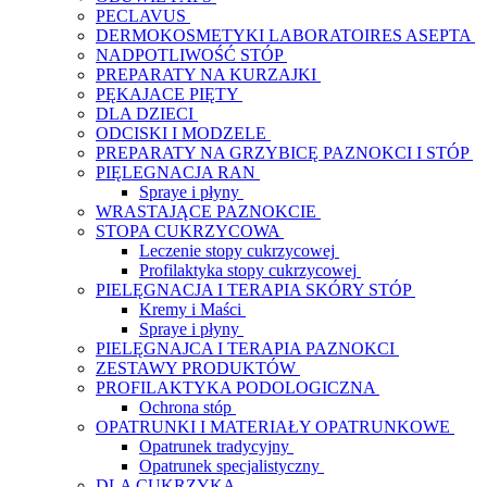
PECLAVUS
DERMOKOSMETYKI LABORATOIRES ASEPTA
NADPOTLIWOŚĆ STÓP
PREPARATY NA KURZAJKI
PĘKAJACE PIĘTY
DLA DZIECI
ODCISKI I MODZELE
PREPARATY NA GRZYBICĘ PAZNOKCI I STÓP
PIĘLEGNACJA RAN
Spraye i płyny
WRASTAJĄCE PAZNOKCIE
STOPA CUKRZYCOWA
Leczenie stopy cukrzycowej
Profilaktyka stopy cukrzycowej
PIELĘGNACJA I TERAPIA SKÓRY STÓP
Kremy i Maści
Spraye i płyny
PIELĘGNAJCA I TERAPIA PAZNOKCI
ZESTAWY PRODUKTÓW
PROFILAKTYKA PODOLOGICZNA
Ochrona stóp
OPATRUNKI I MATERIAŁY OPATRUNKOWE
Opatrunek tradycyjny
Opatrunek specjalistyczny
DLA CUKRZYKA