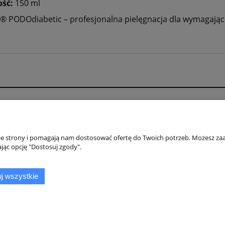
ść:
150 ml
® PODOdiabetic – profesjonalna pielęgnacja dla wymagając
Płatności i dostawa
Informacje
Formy płatności
Linki
nie strony i pomagają nam dostosować ofertę do Twoich potrzeb. Możesz zaa
Czas i koszty dostawy
Promocje i Kody
jąc opcję "Dostosuj zgody".
Czas realizacji zamówienia
Jak kupować?
Zwroty i reklamac
j wszystkie
cały dla stóp. Sklep działa nieprzerwanie od 2020 roku.