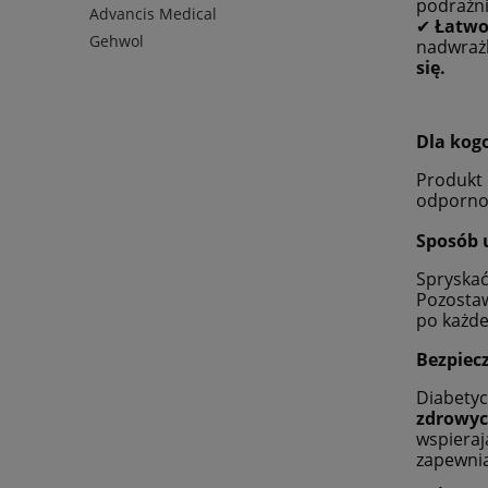
podrażni
Advancis Medical
✔
Łatwoś
Gehwol
nadwrażl
się.
Dla kog
Produkt 
odpornoś
Sposób 
Spryskać
Pozostaw
po każdej
Bezpiec
Diabetyc
zdrowyc
wspieraj
zapewnia