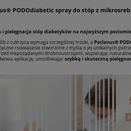
Cena nie zawie
us® PODOdiabetic spray do stóp z mikrosreb
płatności
 i pielęgnacja stóp diabetyków na najwyższym poziomi
ób z cukrzycą wymaga szczególnej troski, a
Peclavus® PODO
styczne rozwiązanie stworzone z myślą o jej unikalnych potr
rzed niepożądanymi drobnoustrojami, wspierając naturaln
łatwia aplikację, umożliwiając
szybką i skuteczną pielęgna