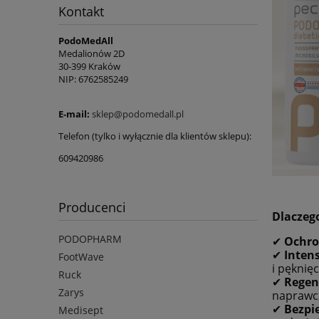
Kontakt
PodoMedAll
Medalionów 2D
30-399 Kraków
NIP: 6762585249
E-mail:
sklep@podomedall.pl
Telefon (tylko i wyłącznie dla klientów sklepu):
609420986
Producenci
Dlaczeg
PODOPHARM
✔
Ochro
✔
Inten
FootWave
i pęknięc
Ruck
✔
Regen
Zarys
naprawc
✔
Bezpi
Medisept