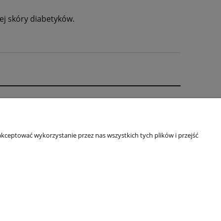
ej skóry diabetyków.
O nas
Kontakt i dane firmy
kceptować wykorzystanie przez nas wszystkich tych plików i przejść
 Rabatowe
O firmie
je