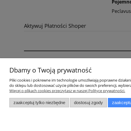
Pojemno
Peclavus
Aktywuj Płatności Shoper
Pomoc
Moje konto
Dbamy o Twoją prywatność
Jak kupować?
Twoje zamówienia
Pliki cookies i pokrewne im technologie umożliwiają poprawne działa
Promocje i Kody Rabatowe
Ustawienia konta
do sklepu lub dostosować użycie plików do swoich preferencji, wybiera
Przechowalnia
Więcej o plikach cookies przeczytasz w naszej Polityce prywatności.
zaakceptuj tylko niezbędne
dostosuj zgody
zaakceptu
Sklep
Podologiczny
PodoMedAll - wyjątkowy, bo 