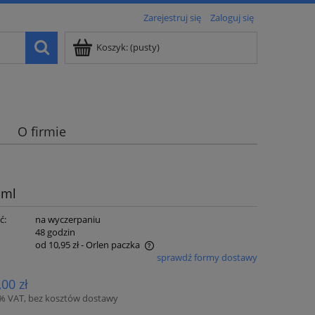
Zarejestruj się
Zaloguj się
Koszyk:
(pusty)
O firmie
 ml
ć:
na wyczerpaniu
:
48 godzin
od 10,95 zł
- Orlen paczka
sprawdź formy dostawy
e zawiera ewentualnych kosztów
,00 zł
i
3% VAT, bez kosztów dostawy