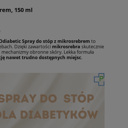
ra ewentualnych kosztów
rem, 150 ml
e
diabetic Spray do stóp z mikrosrebrem
to
zebach. Dzięki zawartości
mikrosrebra
skutecznie
e mechanizmy obronne skóry. Lekka formuła
cję nawet trudno dostępnych miejsc
.