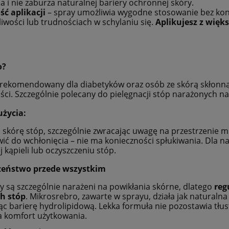
a i nie zaburza naturalnej bariery ochronnej skóry.
ć aplikacji
– spray umożliwia wygodne stosowanie bez konie
iwości lub trudnościach w schylaniu się.
Aplikujesz z więks
o?
rekomendowany dla diabetyków oraz osób ze skórą skłonną 
ci. Szczególnie polecany do pielęgnacji stóp narażonych na 
użycia:
 skórę stóp, szczególnie zwracając uwagę na przestrzenie m
ić do wchłonięcia – nie ma konieczności spłukiwania. Dla na
 kąpieli lub oczyszczeniu stóp.
zeństwo przede wszystkim
y są szczególnie narażeni na powikłania skórne, dlatego
reg
h stóp
. Mikrosrebro, zawarte w sprayu, działa jak naturalna 
ąc barierę hydrolipidową. Lekka formuła nie pozostawia tłus
 komfort użytkowania.