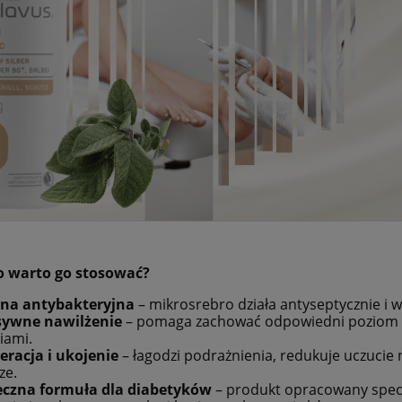
o warto go stosować?
na antybakteryjna
– mikrosrebro działa antyseptycznie i
sywne nawilżenie
– pomaga zachować odpowiedni poziom na
iami.
eracja i ukojenie
– łagodzi podrażnienia, redukuje uczucie 
ze.
eczna formuła dla diabetyków
– produkt opracowany specj